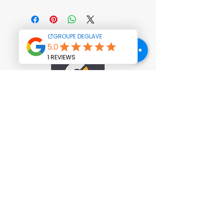
Siège social et
Administratif
Le Sentex n°4
32190 BASCOUS
05 62 03 23 10
accueil@groupedeglave.com
www.groupedeglave.com
Mentions légales
Politique de confidentialité
Politique de cookies